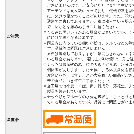
ございませんので、ご安心いただけますと幸いで
アーモンドは元々殻に入っており、機械で殻を割
に、欠けや傷がつくことがあります。また、殻な
選別で除去しておりますが、稀に残っている場合
で、歯などを痛めぬようご注意ください。
くるみに黒いシミがある場合がございますが、く
ご注意
に焼けて黒くなる現象です
商品内に入っている細かい粉は、クルミなどの渋
す。品質等に問題はございません。
原料は選別しておりますが、除去しきれないくる
いる場合があります。 召し上がりの際は十分ご
ナッツは農産物の為、粒の大きさや食感、水分含
個体差があります。また天候による温度変化も影
度合いを均一にすることが大変難しい商品でござ
来の食品につき何卒ご了承ください。
当工場では小麦、そば、卵、乳成分、落花生、え
製品を製造しています。
ナッツ類がフルーツの水分を吸収し、しっとりと
ている場合がありますが、品質には問題ございま
温度帯