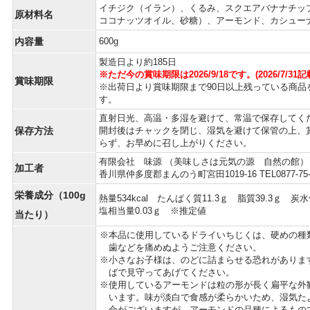
イチジク（イラン）、くるみ、スクエアバナナチッ
原材料名
ココナッツオイル、砂糖）、アーモンド、カシュー
内容量
600g
製造日より約185日
※ただ今の賞味期限は2026/9/18です。(2026/7/31記
賞味期限
※出荷日より賞味期限まで90日以上残っている商品
す。
直射日光、高温・多湿を避けて、常温で保存してく
保存方法
開封後はチャックを閉じ、湿気を避けて保管の上、
らず、お早めに召し上がりください。
有限会社 味源 （美味しさは元気の源 自然の館）
加工者
香川県仲多度郡まんのう町宮田1019-16 TEL0877-75-
栄養成分（100g
熱量534kcal たんぱく質11.3ｇ 脂質39.3ｇ 炭水
塩相当量0.03ｇ ※推定値
当たり）
本品に使用しているドライいちじくは、硬めの種
歯などを痛めぬようご注意ください。
小さなお子様は、のどに詰まらせる恐れがありま
ばで見守ってあげてください。
使用しているアーモンドは粒の形が長く扁平な外
います。味が淡白で食感が柔らかいため、湿気た
合がございますが、アーモンドの品種によるもの