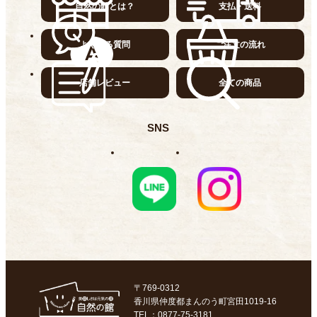
自然の館とは？
支払・送料
よくある質問
ご注文の流れ
店舗レビュー
全ての商品
SNS
〒769-0312
香川県仲度都まんのう町宮田1019-16
TEL：0877-75-3181