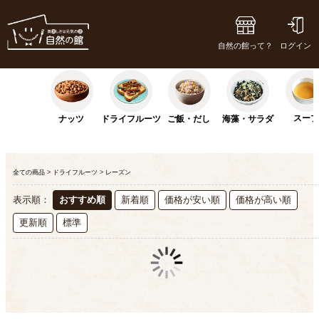
自然の館って？
ログイン
スー
ナッツ
ドライフルーツ
ご飯・だし
海藻・サラダ
全ての商品
>
ドライフルーツ
>
レーズン
表示順：
おすすめ順
新着順
価格が安い順
価格が高い順
更新順
標準